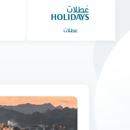
عطلات
ا