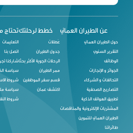
عن الطيران العماني
خطط لرحلتك
تحتاج 
حول الطيران العماني
عُطلات
التعليمات
التقرير السنوي
جدول الطيران
اتصل بنا
الوظائف
الرحلات الجوية الأكثر بحثًا
شاركنا تجر
الجوائز و الإنجازات
ممر الطيران
سياسة ال
التحالفات و الشركاء
قسم سفر الموظفين
شروط الاس
التصاريح الصحفية
اكتشف عمان
سياسة ملفا
تطبيق الهواتف الذكية
شروط النقل
المشتريات الإلكترونية والمناقصات
الطيران العماني للتموين
طائراتنا