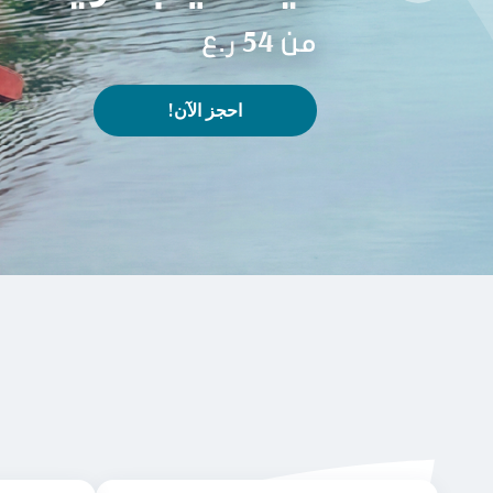
من 54 ر.ع
!احجز الآن