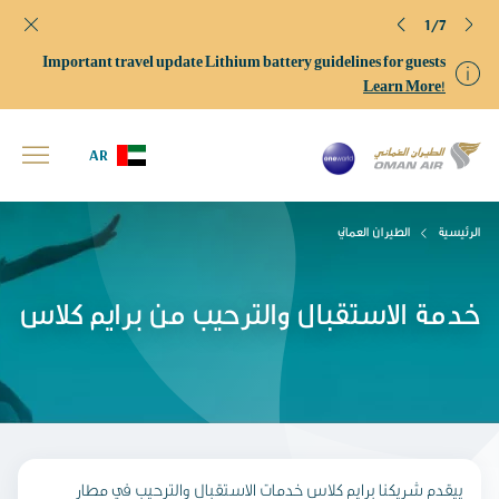
1/7
Important travel update Lithium battery guidelines for guests
Learn More!
AR
الرئيسية
الطيران العماني
خدمة الاستقبال والترحيب من برايم كلاس
ييقدم شريكنا برايم كلاس خدمات الاستقبال والترحيب في مطار