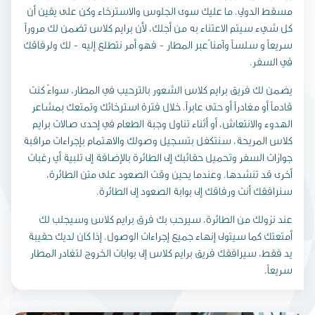
مسقط الدولي. ما عليك سوى الجلوس والاسترخاء وكن على يقين أن
كل شيء سيتم الاعتناء به من أجلك، لأن برايم كلاس تضمن لك مروراً
سريعاً و سلساً وآمنا ًعبر المطار - فهو أمر نتطلع إليه - لك ولرفاقك
في السفر.
يضمن لك فريق برايم كلاس الشعور بالترحيب في المطار، سواءً كنت
قادماً أو مغادراً أو حتى عابراً. خلال فترة استرخائك وتمتعك بمشاعر
الهدوء والانتعاش، أو أثناء تناول وجبة الطعام في إحدى صالات برايم
كلاس المريحة، سنتكفل بتسجيل وصولك والاهتمام بإجراءات مراقبة
جوازات السفر وتحميل حقائبك إلى الطائرة بالإضافة إلى تلبية أي رغبات
أخرى قد تنشدها. وعندما يحين وقت الصعود على متن الطائرة،
سنرافقك أنت ورفاقك إلى بوابة الصعود إلى الطائرة.
عند نزولك من الطائرة، سيرحب بك فرق برايم كلاس وسيجلب لك
أمتعتك كما سيتولى إنهاء جميع إجراءات الوصول. إذا كان لديك حقيبة
يد فقط، سيرافقك فريق برايم كلاس إلى بوابات الخروج لتغادر المطار
سريعاً.