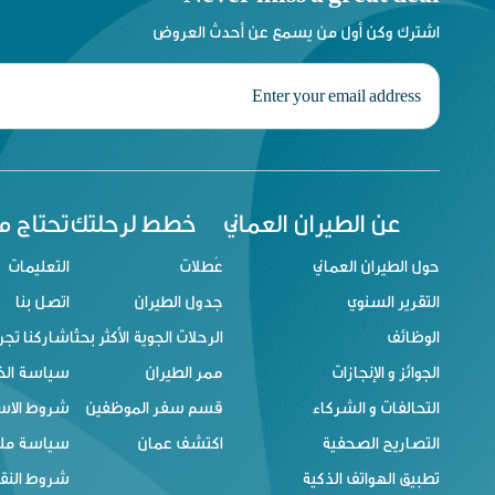
اشترك وكن أول من يسمع عن أحدث العروض
عن الطيران العماني
خطط لرحلتك
تحتاج 
حول الطيران العماني
عُطلات
التعليمات
التقرير السنوي
جدول الطيران
اتصل بنا
الوظائف
الرحلات الجوية الأكثر بحثًا
شاركنا تجر
الجوائز و الإنجازات
ممر الطيران
سياسة ال
التحالفات و الشركاء
قسم سفر الموظفين
شروط الاس
التصاريح الصحفية
اكتشف عمان
سياسة ملفا
تطبيق الهواتف الذكية
شروط النقل