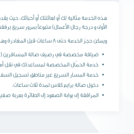
هذه الخدمة مثالية لك أو لعائلتك أو أحبائك، حيث ي
الأولى و درجة رجال الأعمال) متبوعاً بمرور سريع برفقة
ويمكن حجز الخدمة حتى 8 ساعات قبل المغادرة وهي متاحة بسعر 50 ريال عماني (130 دولارًا أمريكيًا) للبالغين و25 ريالًا عمانيًا (65 دولارًا أمريكيًا) للأطفال..
ضيافة مخصصة في رصيف صالة المسافرين (البوا
خدمة الحمّال المخصصة لمساعدتك في نقل أمتعتك 
خدمة المسار السريع عبر مناطق تسجيل السفر ون
دخول صالة برايم كلاس لمدة ثلاث ساعات.
المرافقة إلى بوابة الصعود إلى الطائرة بعربة صغير