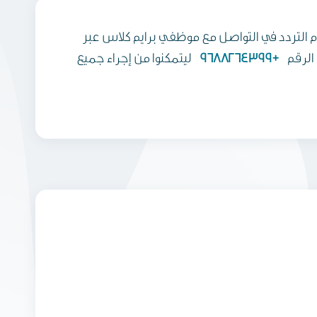
درة رحلتك، يرجى عدم التردد في التواصل مع موظفي برايم كلاس عبر
 الرقم
+9688264399
ليتمكنوا من إجراء جميع