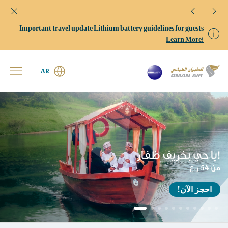
Important travel update Lithium battery guidelines for guests
Learn More!
AR
يا حي بخريف ظفار!
من 54 ر.ع
!احجز الآن